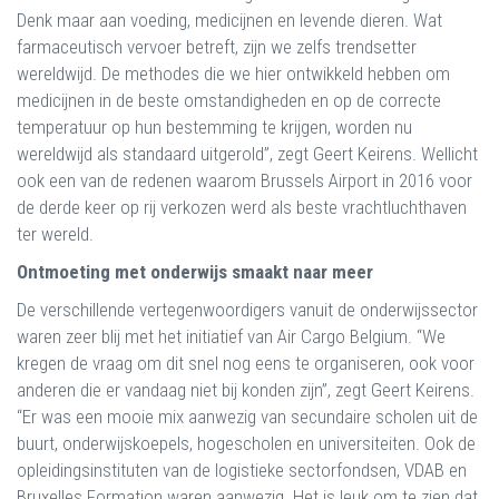
Denk maar aan voeding, medicijnen en levende dieren. Wat
farmaceutisch vervoer betreft, zijn we zelfs trendsetter
wereldwijd. De methodes die we hier ontwikkeld hebben om
medicijnen in de beste omstandigheden en op de correcte
temperatuur op hun bestemming te krijgen, worden nu
wereldwijd als standaard uitgerold”, zegt Geert Keirens. Wellicht
ook een van de redenen waarom Brussels Airport in 2016 voor
de derde keer op rij verkozen werd als beste vrachtluchthaven
ter wereld.
Ontmoeting met onderwijs smaakt naar meer
De verschillende vertegenwoordigers vanuit de onderwijssector
waren zeer blij met het initiatief van Air Cargo Belgium. “We
kregen de vraag om dit snel nog eens te organiseren, ook voor
anderen die er vandaag niet bij konden zijn”, zegt Geert Keirens.
“Er was een mooie mix aanwezig van secundaire scholen uit de
buurt, onderwijskoepels, hogescholen en universiteiten. Ook de
opleidingsinstituten van de logistieke sectorfondsen, VDAB en
Bruxelles Formation waren aanwezig. Het is leuk om te zien dat